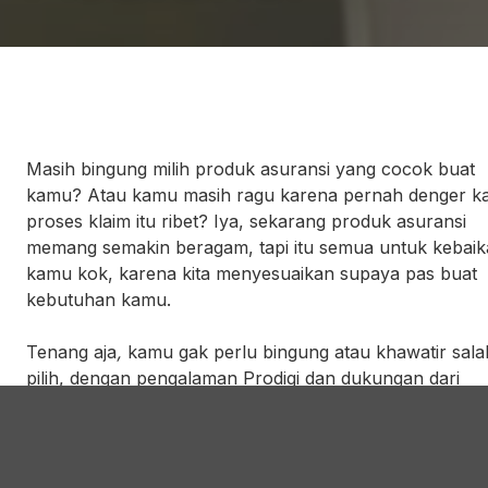
Masih bingung milih
produk asuransi yang cocok buat
kamu? Atau kamu masih ragu karena pernah denger k
proses klaim itu ribet? Iya, sekarang produk asuransi
memang semakin beragam, tapi itu semua untuk kebai
kamu kok, karena kita menyesuaikan supaya pas buat
kebutuhan kamu.
Tenang aja
,
kamu gak perlu bingung atau khawatir sala
pilih, dengan pengalaman Prodigi dan dukungan dari
partner
asuransi yang sudah kerja sama bareng Prodigi,
kita akan membantu kamu dalam milih
asuransi yang te
tentunya dengan proses klaim yang lebih mudah dan
n
ribet.