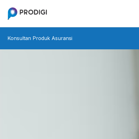
/id/service-detail/insurance-product-consultant
Konsultan Produk Asuransi