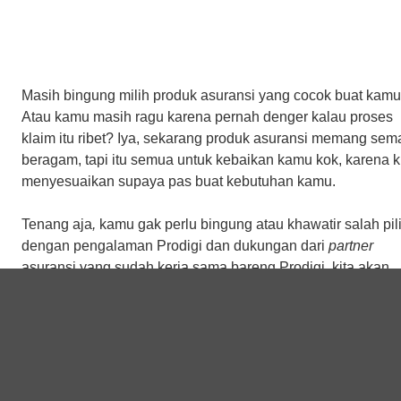
Masih bingung milih
produk asuransi yang cocok buat kam
Atau kamu masih ragu karena pernah denger kalau proses
klaim itu ribet? Iya, sekarang produk asuransi memang sem
beragam, tapi itu semua untuk kebaikan kamu kok, karena k
menyesuaikan supaya pas buat kebutuhan kamu.
Tenang aja
,
kamu gak perlu bingung atau khawatir salah pili
dengan pengalaman Prodigi dan dukungan dari
partner
asuransi yang sudah kerja sama bareng Prodigi, kita akan
membantu kamu dalam milih
asuransi yang tepat, tentunya
dengan proses klaim yang lebih mudah dan
no
ribet.
Kamu, keluarga, dan teman bisa konsultasi tentang berbaga
produk asuransi dan proses klaimnya yang
simple
dan ngg
ribet lagi.