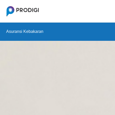
Asuransi Kebakaran
Asuransi Property All Risk
Asuransi Gempa Bumi